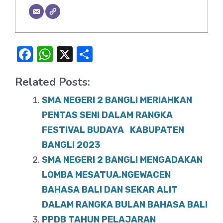
F
W
X
S
a
h
h
Related Posts:
c
at
ar
e
s
e
SMA NEGERI 2 BANGLI MERIAHKAN
b
A
PENTAS SENI DALAM RANGKA
o
FESTIVAL BUDAYA KABUPATEN
p
BANGLI 2023
o
p
SMA NEGERI 2 BANGLI MENGADAKAN
k
LOMBA MESATUA,NGEWACEN
BAHASA BALI DAN SEKAR ALIT
DALAM RANGKA BULAN BAHASA BALI
PPDB TAHUN PELAJARAN