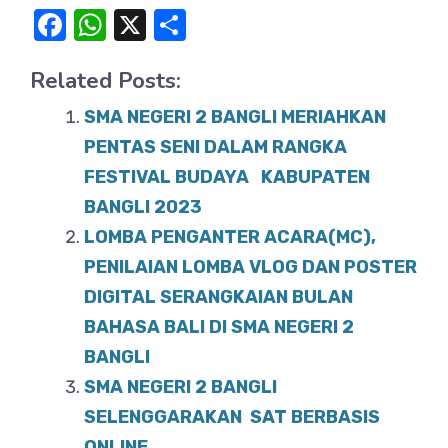
F
W
X
S
a
h
h
Related Posts:
c
at
ar
e
s
e
SMA NEGERI 2 BANGLI MERIAHKAN
b
A
PENTAS SENI DALAM RANGKA
o
FESTIVAL BUDAYA KABUPATEN
p
BANGLI 2023
o
p
LOMBA PENGANTER ACARA(MC),
k
PENILAIAN LOMBA VLOG DAN POSTER
DIGITAL SERANGKAIAN BULAN
BAHASA BALI DI SMA NEGERI 2
BANGLI
SMA NEGERI 2 BANGLI
SELENGGARAKAN SAT BERBASIS
ONLINE