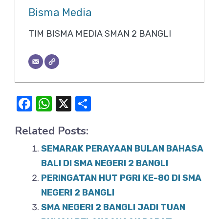
Bisma Media
TIM BISMA MEDIA SMAN 2 BANGLI
F
W
X
S
a
h
h
Related Posts:
c
at
ar
e
s
e
SEMARAK PERAYAAN BULAN BAHASA
b
A
BALI DI SMA NEGERI 2 BANGLI
o
PERINGATAN HUT PGRI KE-80 DI SMA
p
NEGERI 2 BANGLI
o
p
SMA NEGERI 2 BANGLI JADI TUAN
k