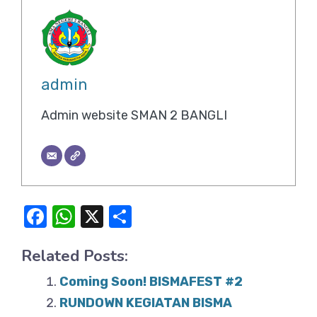
admin
Admin website SMAN 2 BANGLI
F
W
X
S
a
h
h
Related Posts:
c
at
ar
e
s
e
Coming Soon! BISMAFEST #2
b
A
RUNDOWN KEGIATAN BISMA