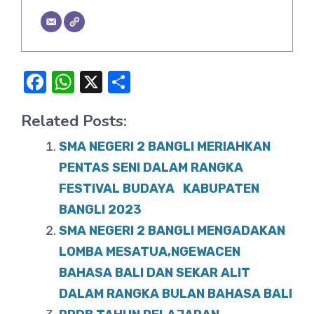
F
W
X
S
a
h
h
Related Posts:
c
at
ar
e
s
e
SMA NEGERI 2 BANGLI MERIAHKAN
b
A
PENTAS SENI DALAM RANGKA
o
FESTIVAL BUDAYA KABUPATEN
p
BANGLI 2023
o
p
SMA NEGERI 2 BANGLI MENGADAKAN
k
LOMBA MESATUA,NGEWACEN
BAHASA BALI DAN SEKAR ALIT
DALAM RANGKA BULAN BAHASA BALI