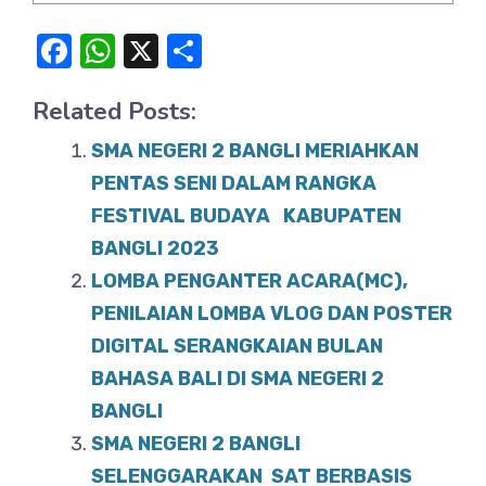
F
W
X
S
a
h
h
Related Posts:
c
at
ar
e
s
e
SMA NEGERI 2 BANGLI MERIAHKAN
b
A
PENTAS SENI DALAM RANGKA
o
FESTIVAL BUDAYA KABUPATEN
p
BANGLI 2023
o
p
LOMBA PENGANTER ACARA(MC),
k
PENILAIAN LOMBA VLOG DAN POSTER
DIGITAL SERANGKAIAN BULAN
BAHASA BALI DI SMA NEGERI 2
BANGLI
SMA NEGERI 2 BANGLI
SELENGGARAKAN SAT BERBASIS