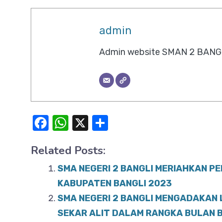
admin
Admin website SMAN 2 BANG
F
W
X
S
a
h
h
Related Posts:
c
at
ar
e
s
e
SMA NEGERI 2 BANGLI MERIAHKAN P
b
A
KABUPATEN BANGLI 2023
o
SMA NEGERI 2 BANGLI MENGADAKAN
p
SEKAR ALIT DALAM RANGKA BULAN 
o
p