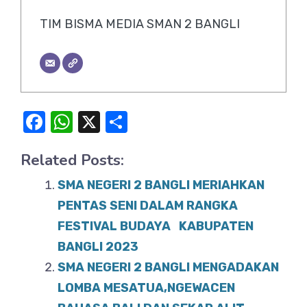
TIM BISMA MEDIA SMAN 2 BANGLI
F
W
X
S
a
h
h
Related Posts:
c
at
ar
e
s
e
SMA NEGERI 2 BANGLI MERIAHKAN
b
A
PENTAS SENI DALAM RANGKA
o
FESTIVAL BUDAYA KABUPATEN
p
BANGLI 2023
o
p
SMA NEGERI 2 BANGLI MENGADAKAN
k
LOMBA MESATUA,NGEWACEN