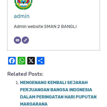
admin
Admin website SMAN 2 BANGLI
F
W
X
S
a
h
h
Related Posts:
c
at
ar
e
s
e
MENGENANG KEMBALI SEJARAH
b
A
PERJUANGAN BANGSA INDONESIA
o
DALAM PERINGATAN HARI PUPUTAN
p
MARGARANA
o
p