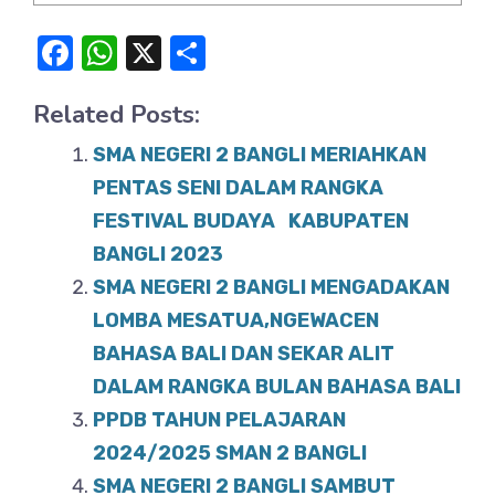
F
W
X
S
a
h
h
Related Posts:
c
at
ar
e
s
e
SMA NEGERI 2 BANGLI MERIAHKAN
b
A
PENTAS SENI DALAM RANGKA
o
FESTIVAL BUDAYA KABUPATEN
p
BANGLI 2023
o
p
SMA NEGERI 2 BANGLI MENGADAKAN
k
LOMBA MESATUA,NGEWACEN
BAHASA BALI DAN SEKAR ALIT
DALAM RANGKA BULAN BAHASA BALI
PPDB TAHUN PELAJARAN
2024/2025 SMAN 2 BANGLI
SMA NEGERI 2 BANGLI SAMBUT