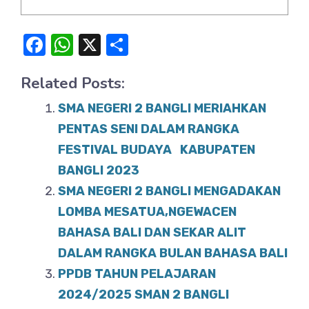
F
W
X
S
a
h
h
Related Posts:
c
at
ar
e
s
e
SMA NEGERI 2 BANGLI MERIAHKAN
b
A
PENTAS SENI DALAM RANGKA
o
FESTIVAL BUDAYA KABUPATEN
p
BANGLI 2023
o
p
SMA NEGERI 2 BANGLI MENGADAKAN
k
LOMBA MESATUA,NGEWACEN
BAHASA BALI DAN SEKAR ALIT
DALAM RANGKA BULAN BAHASA BALI
PPDB TAHUN PELAJARAN
2024/2025 SMAN 2 BANGLI