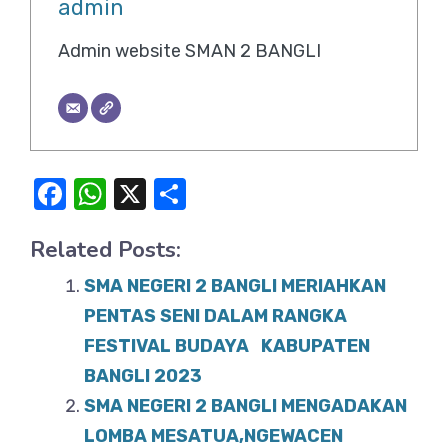
admin
Admin website SMAN 2 BANGLI
F
W
X
S
a
h
h
Related Posts:
c
at
ar
e
s
e
SMA NEGERI 2 BANGLI MERIAHKAN
b
A
PENTAS SENI DALAM RANGKA
o
FESTIVAL BUDAYA KABUPATEN
p
BANGLI 2023
o
p
SMA NEGERI 2 BANGLI MENGADAKAN
k
LOMBA MESATUA,NGEWACEN