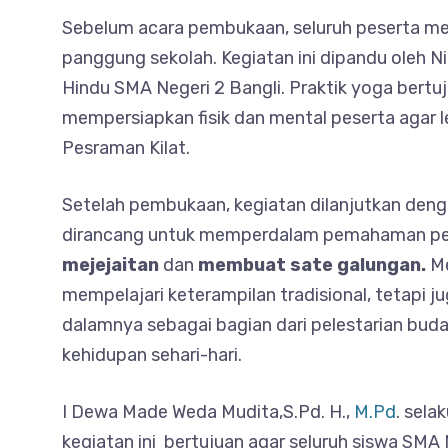
Sebelum acara pembukaan, seluruh peserta me
panggung sekolah. Kegiatan ini dipandu oleh N
Hindu SMA Negeri 2 Bangli. Praktik yoga bertu
mempersiapkan fisik dan mental peserta agar l
Pesraman Kilat.
Setelah pembukaan, kegiatan dilanjutkan den
dirancang untuk memperdalam pemahaman pesert
mejejaitan
dan
membuat sate galungan.
Me
mempelajari keterampilan tradisional, tetapi 
dalamnya sebagai bagian dari pelestarian buda
kehidupan sehari-hari.
I Dewa Made Weda Mudita,S.Pd. H.,
M.Pd
. sel
kegiatan ini bertujuan agar seluruh siswa SMA