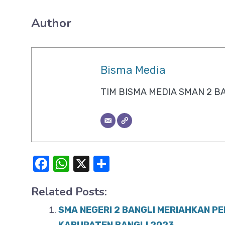
Author
Bisma Media
TIM BISMA MEDIA SMAN 2 B
F
W
X
S
a
h
h
Related Posts:
c
at
ar
e
s
e
SMA NEGERI 2 BANGLI MERIAHKAN P