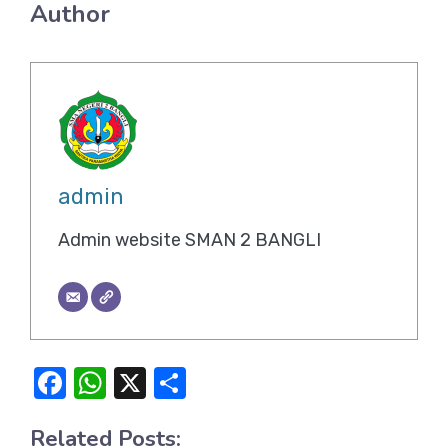
Author
admin
Admin website SMAN 2 BANGLI
F
W
X
S
a
h
h
Related Posts:
c
at
ar