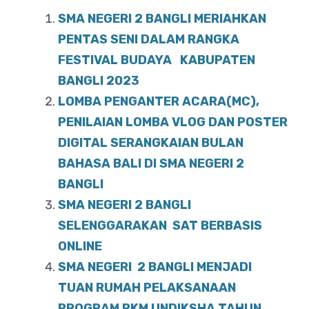
e
s
e
SMA NEGERI 2 BANGLI MERIAHKAN
b
A
PENTAS SENI DALAM RANGKA
o
FESTIVAL BUDAYA KABUPATEN
p
BANGLI 2023
o
p
LOMBA PENGANTER ACARA(MC),
k
PENILAIAN LOMBA VLOG DAN POSTER
DIGITAL SERANGKAIAN BULAN
BAHASA BALI DI SMA NEGERI 2
BANGLI
SMA NEGERI 2 BANGLI
SELENGGARAKAN SAT BERBASIS
ONLINE
SMA NEGERI 2 BANGLI MENJADI
TUAN RUMAH PELAKSANAAN
PROGRAM PKM UNDIKSHA TAHUN