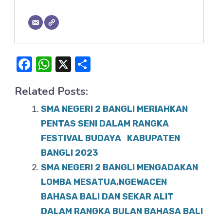
F
W
X
S
a
h
h
Related Posts:
c
at
ar
e
s
e
SMA NEGERI 2 BANGLI MERIAHKAN
b
A
PENTAS SENI DALAM RANGKA
o
FESTIVAL BUDAYA KABUPATEN
p
BANGLI 2023
o
p
SMA NEGERI 2 BANGLI MENGADAKAN
k
LOMBA MESATUA,NGEWACEN
BAHASA BALI DAN SEKAR ALIT
DALAM RANGKA BULAN BAHASA BALI