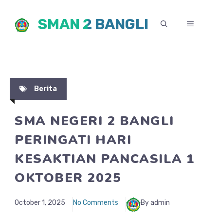
Skip
SMAN 2 BANGLI
to
MENU
content
Berita
SMA NEGERI 2 BANGLI
PERINGATI HARI
KESAKTIAN PANCASILA 1
OKTOBER 2025
October 1, 2025
No Comments
By admin