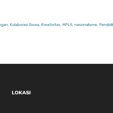
ungan
,
Kolaborasi Siswa
,
Kreativitas
,
MPLS
,
nasionalisme
,
Pendidi
LOKASI