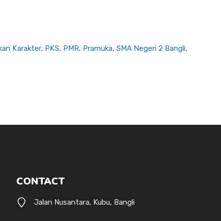
kan Karakter
,
PKS
,
PMR
,
Pramuka
,
SMA Negeri 2 Bangli
,
CONTACT
Jalan Nusantara, Kubu, Bangli