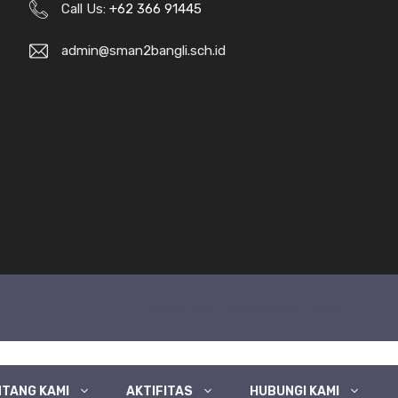
Call Us:
+62 366 91445
admin@sman2bangli.sch.id
Style Uide
Credits
Privacy Policy
TANG KAMI
AKTIFITAS
HUBUNGI KAMI