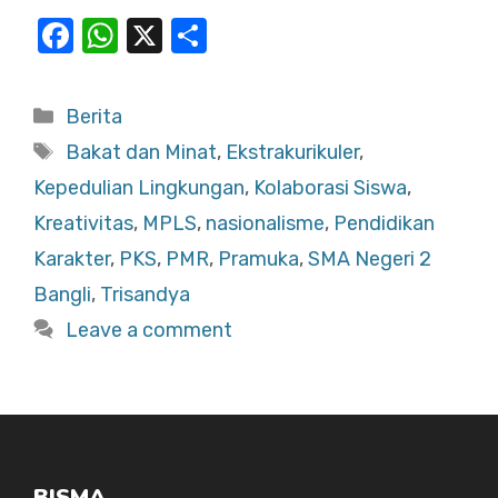
F
W
X
S
a
h
h
c
at
ar
Categories
Berita
e
s
e
Tags
Bakat dan Minat
,
Ekstrakurikuler
,
b
A
Kepedulian Lingkungan
,
Kolaborasi Siswa
,
o
p
Kreativitas
,
MPLS
,
nasionalisme
,
Pendidikan
o
p
Karakter
,
PKS
,
PMR
,
Pramuka
,
SMA Negeri 2
k
Bangli
,
Trisandya
Leave a comment
BISMA