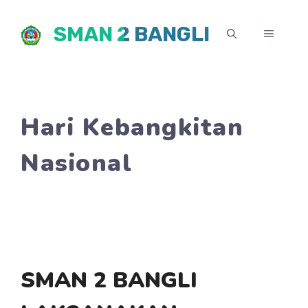
Skip
SMAN 2 BANGLI
to
MENU
content
Hari Kebangkitan
Nasional
SMAN 2 BANGLI