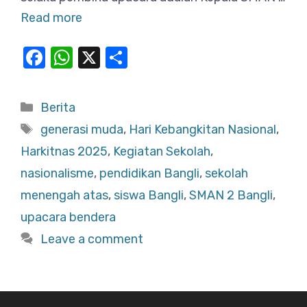
Read more
F
W
X
S
a
h
h
c
at
ar
Categories
Berita
e
s
e
Tags
generasi muda
,
Hari Kebangkitan Nasional
,
b
A
Harkitnas 2025
,
Kegiatan Sekolah
,
o
p
nasionalisme
,
pendidikan Bangli
,
sekolah
o
p
menengah atas
,
siswa Bangli
,
SMAN 2 Bangli
,
k
upacara bendera
Leave a comment