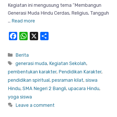
Kegiatan ini mengusung tema “Membangun
Generasi Muda Hindu Cerdas, Religius, Tangguh
…
Read more
F
W
X
S
a
h
h
c
at
ar
Categories
Berita
e
s
e
Tags
generasi muda
,
Kegiatan Sekolah
,
b
A
pembentukan karakter
,
Pendidikan Karakter
,
o
p
pendidikan spiritual
,
pesraman kilat
,
siswa
o
p
Hindu
,
SMA Negeri 2 Bangli
,
upacara Hindu
,
k
yoga siswa
Leave a comment