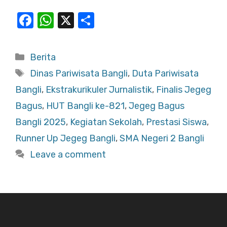
F
W
X
S
a
h
h
c
at
ar
Categories
Berita
e
s
e
Tags
Dinas Pariwisata Bangli
,
Duta Pariwisata
b
A
Bangli
,
Ekstrakurikuler Jurnalistik
,
Finalis Jegeg
o
p
Bagus
,
HUT Bangli ke-821
,
Jegeg Bagus
o
p
Bangli 2025
,
Kegiatan Sekolah
,
Prestasi Siswa
,
k
Runner Up Jegeg Bangli
,
SMA Negeri 2 Bangli
Leave a comment