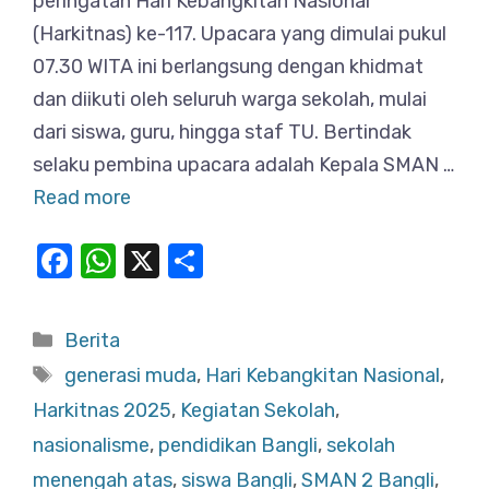
peringatan Hari Kebangkitan Nasional
(Harkitnas) ke-117. Upacara yang dimulai pukul
07.30 WITA ini berlangsung dengan khidmat
dan diikuti oleh seluruh warga sekolah, mulai
dari siswa, guru, hingga staf TU. Bertindak
selaku pembina upacara adalah Kepala SMAN …
Read more
F
W
X
S
a
h
h
c
at
ar
Categories
Berita
e
s
e
Tags
generasi muda
,
Hari Kebangkitan Nasional
,
b
A
Harkitnas 2025
,
Kegiatan Sekolah
,
o
p
nasionalisme
,
pendidikan Bangli
,
sekolah
o
p
menengah atas
,
siswa Bangli
,
SMAN 2 Bangli
,