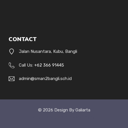
CONTACT
Jalan Nusantara, Kubu, Bangli
Call Us:
+62 366 91445
admin@sman2bangli.sch.id
© 2026 Design By Galiarta
Style Uide
Credits
Privacy Policy