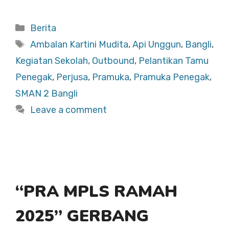
a
h
h
c
at
ar
Categories
Berita
e
s
e
Tags
Ambalan Kartini Mudita
,
Api Unggun
,
Bangli
,
b
A
Kegiatan Sekolah
,
Outbound
,
Pelantikan Tamu
o
p
Penegak
,
Perjusa
,
Pramuka
,
Pramuka Penegak
,
o
p
SMAN 2 Bangli
k
Leave a comment
“PRA MPLS RAMAH
2025” GERBANG