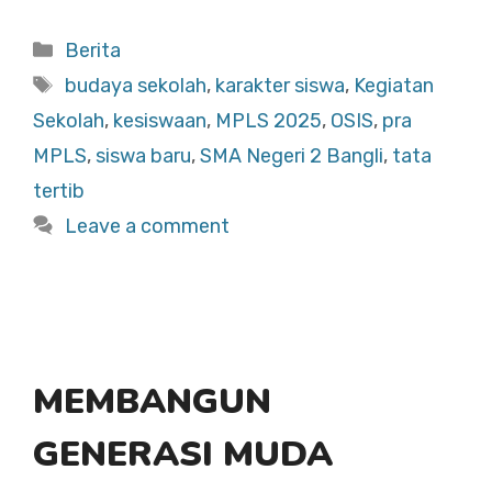
a
h
h
c
at
ar
Categories
Berita
e
s
e
Tags
budaya sekolah
,
karakter siswa
,
Kegiatan
b
A
Sekolah
,
kesiswaan
,
MPLS 2025
,
OSIS
,
pra
o
p
MPLS
,
siswa baru
,
SMA Negeri 2 Bangli
,
tata
o
p
tertib
k
Leave a comment
MEMBANGUN
GENERASI MUDA