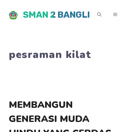
Skip
SMAN 2 BANGLI
to
MENU
content
pesraman kilat
MEMBANGUN
GENERASI MUDA