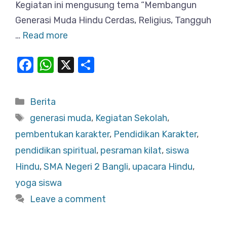
Kegiatan ini mengusung tema “Membangun
Generasi Muda Hindu Cerdas, Religius, Tangguh
…
Read more
F
W
X
S
a
h
h
c
at
ar
Categories
Berita
e
s
e
Tags
generasi muda
,
Kegiatan Sekolah
,
b
A
pembentukan karakter
,
Pendidikan Karakter
,
o
p
pendidikan spiritual
,
pesraman kilat
,
siswa
o
p
Hindu
,
SMA Negeri 2 Bangli
,
upacara Hindu
,
k
yoga siswa
Leave a comment