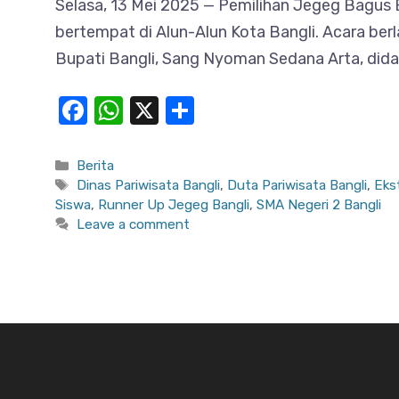
Selasa, 13 Mei 2025 — Pemilihan Jegeg Bagus B
bertempat di Alun-Alun Kota Bangli. Acara berl
Bupati Bangli, Sang Nyoman Sedana Arta, dida
F
W
X
S
a
h
h
c
at
ar
Categories
Berita
Tags
Dinas Pariwisata Bangli
,
Duta Pariwisata Bangli
,
Ekst
e
s
e
Siswa
,
Runner Up Jegeg Bangli
,
SMA Negeri 2 Bangli
b
A
Leave a comment
o
p
o
p
k