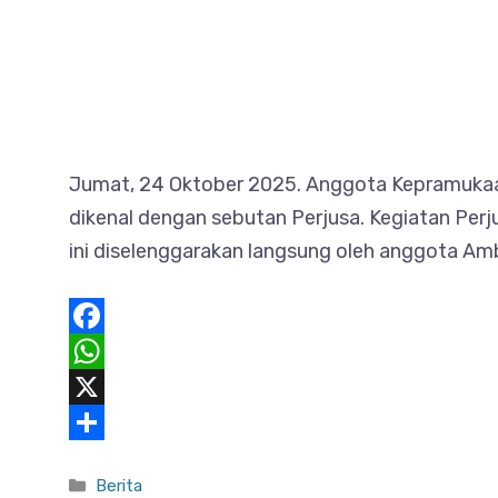
Jumat, 24 Oktober 2025. Anggota Kepramukaa
dikenal dengan sebutan Perjusa. Kegiatan Per
ini diselenggarakan langsung oleh anggota Amb
F
a
W
c
h
X
e
a
S
Categories
Berita
b
t
h