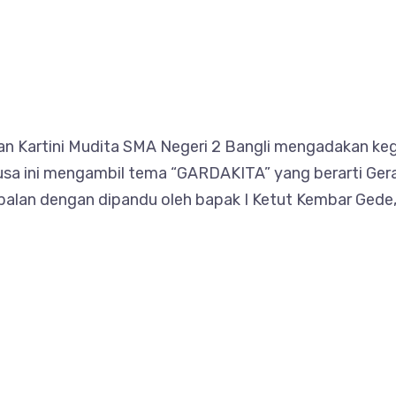
n Kartini Mudita SMA Negeri 2 Bangli mengadakan k
jusa ini mengambil tema “GARDAKITA” yang berarti Ger
alan dengan dipandu oleh bapak I Ketut Kembar Gede, 