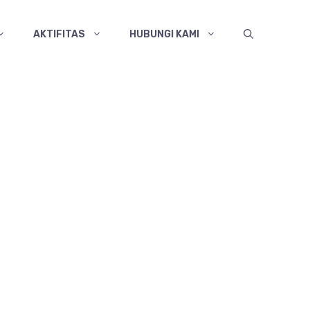
AKTIFITAS
HUBUNGI KAMI