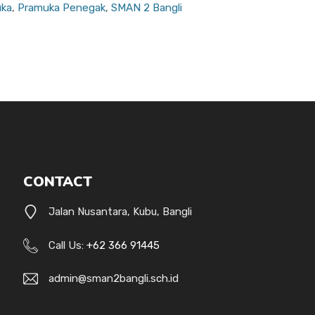
uka
,
Pramuka Penegak
,
SMAN 2 Bangli
CONTACT
Jalan Nusantara, Kubu, Bangli
Call Us:
+62 366 91445
admin@sman2bangli.sch.id