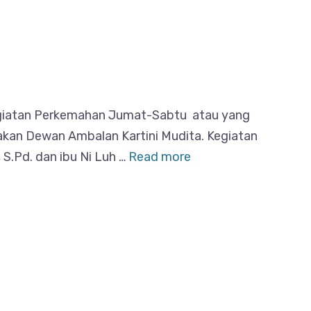
egiatan Perkemahan Jumat-Sabtu atau yang
akan Dewan Ambalan Kartini Mudita. Kegiatan
S.Pd. dan ibu Ni Luh …
Read more