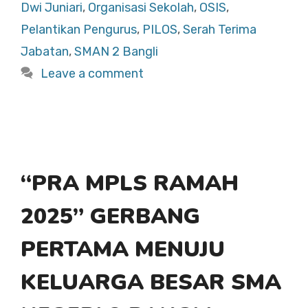
b
A
Dwi Juniari
,
Organisasi Sekolah
,
OSIS
,
o
p
Pelantikan Pengurus
,
PILOS
,
Serah Terima
o
p
Jabatan
,
SMAN 2 Bangli
k
Leave a comment
“PRA MPLS RAMAH
2025” GERBANG
PERTAMA MENUJU
KELUARGA BESAR SMA