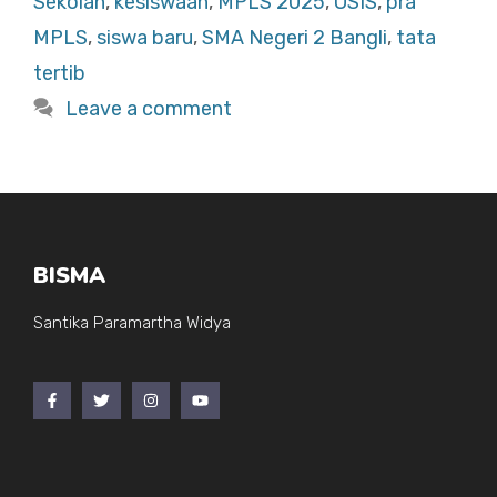
Sekolah
,
kesiswaan
,
MPLS 2025
,
OSIS
,
pra
o
p
MPLS
,
siswa baru
,
SMA Negeri 2 Bangli
,
tata
o
p
tertib
k
Leave a comment
BISMA
Santika Paramartha Widya