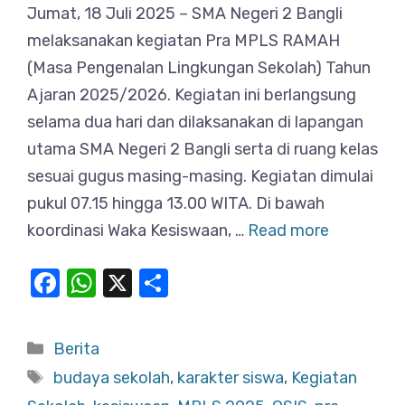
Jumat, 18 Juli 2025 – SMA Negeri 2 Bangli
melaksanakan kegiatan Pra MPLS RAMAH
(Masa Pengenalan Lingkungan Sekolah) Tahun
Ajaran 2025/2026. Kegiatan ini berlangsung
selama dua hari dan dilaksanakan di lapangan
utama SMA Negeri 2 Bangli serta di ruang kelas
sesuai gugus masing-masing. Kegiatan dimulai
pukul 07.15 hingga 13.00 WITA. Di bawah
koordinasi Waka Kesiswaan, …
Read more
F
W
X
S
a
h
h
c
at
ar
Categories
Berita
e
s
e
Tags
budaya sekolah
,
karakter siswa
,
Kegiatan
b
A