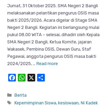
Jumat, 31 Oktober 2025. SMA Negeri 2 Bangli
melaksanakan pelantikan pengurus OSIS masa
bakti 2025/2026. Acara digelar di Stage SMA
Negeri 2 Bangli. Kegiatan ini berlangsung mulai
pukul 08.00 WITA – selesai, dihadiri oleh Kepala
SMA Negeri 2 Bangli, Ketua Komite, jajaran
Wakasek, Pembina OSIS, Dewan Guru, Staf
Pegawai, anggota pengurus OSIS masa bakti
2024/2025, …
Read more
F
W
X
S
a
h
h
c
at
ar
Categories
Berita
e
s
e
Tags
Kepemimpinan Siswa
,
kesiswaan
,
Ni Kadek