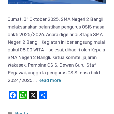
Jumat, 31 Oktober 2025. SMA Negeri 2 Bangli
melaksanakan pelantikan pengurus OSIS masa
bakti 2025/2026. Acara digelar di Stage SMA
Negeri 2 Bangli. Kegiatan ini berlangsung mulai
pukul 08.00 WITA – selesai, dihadiri oleh Kepala
SMA Negeri 2 Bangli, Ketua Komite, jajaran
Wakasek, Pembina OSIS, Dewan Guru, Staf
Pegawai, anggota pengurus OSIS masa bakti
2024/2025, …
Read more
F
W
X
S
a
h
h
c
at
ar
Categories
Berita