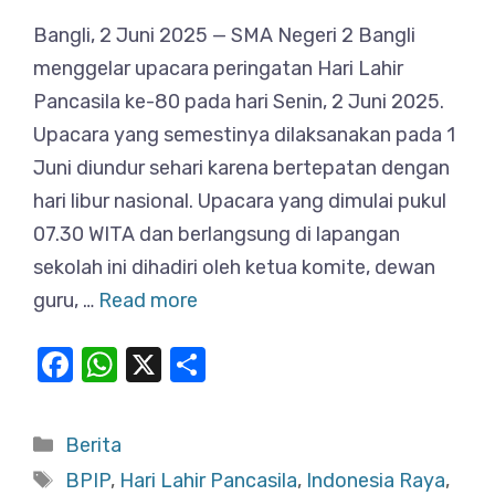
Bangli, 2 Juni 2025 — SMA Negeri 2 Bangli
menggelar upacara peringatan Hari Lahir
Pancasila ke-80 pada hari Senin, 2 Juni 2025.
Upacara yang semestinya dilaksanakan pada 1
Juni diundur sehari karena bertepatan dengan
hari libur nasional. Upacara yang dimulai pukul
07.30 WITA dan berlangsung di lapangan
sekolah ini dihadiri oleh ketua komite, dewan
guru, …
Read more
F
W
X
S
a
h
h
c
at
ar
Categories
Berita
e
s
e
Tags
BPIP
,
Hari Lahir Pancasila
,
Indonesia Raya
,