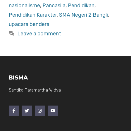
b
A
nasionalisme
,
Pancasila
,
Pendidikan
,
o
p
Pendidikan Karakter
,
SMA Negeri 2 Bangli
,
o
p
upacara bendera
k
Leave a comment
BISMA
Santika Paramartha Widya