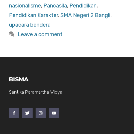
b
A
nasionalisme
,
Pancasila
,
Pendidikan
,
o
p
Pendidikan Karakter
,
SMA Negeri 2 Bangli
,
o
p
upacara bendera
k
Leave a comment
BISMA
Santika Paramartha Widya