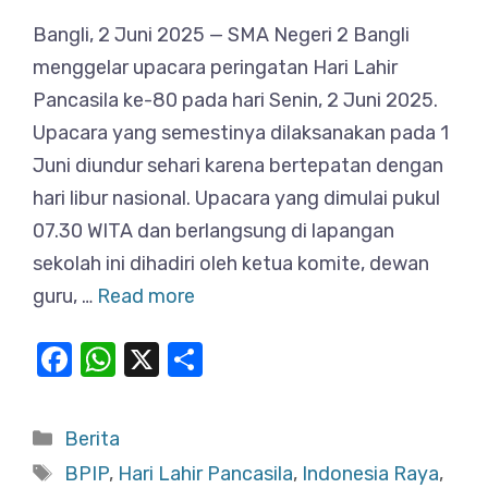
Bangli, 2 Juni 2025 — SMA Negeri 2 Bangli
menggelar upacara peringatan Hari Lahir
Pancasila ke-80 pada hari Senin, 2 Juni 2025.
Upacara yang semestinya dilaksanakan pada 1
Juni diundur sehari karena bertepatan dengan
hari libur nasional. Upacara yang dimulai pukul
07.30 WITA dan berlangsung di lapangan
sekolah ini dihadiri oleh ketua komite, dewan
guru, …
Read more
F
W
X
S
a
h
h
c
at
ar
Categories
Berita
e
s
e
Tags
BPIP
,
Hari Lahir Pancasila
,
Indonesia Raya
,