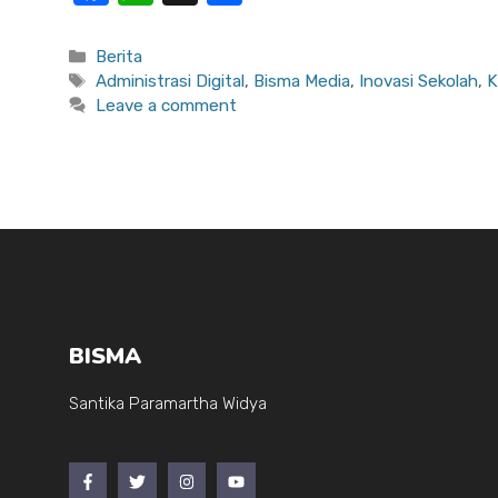
a
h
h
c
at
ar
Categories
Berita
Tags
Administrasi Digital
,
Bisma Media
,
Inovasi Sekolah
,
K
e
s
e
Leave a comment
b
A
o
p
o
p
k
BISMA
Santika Paramartha Widya