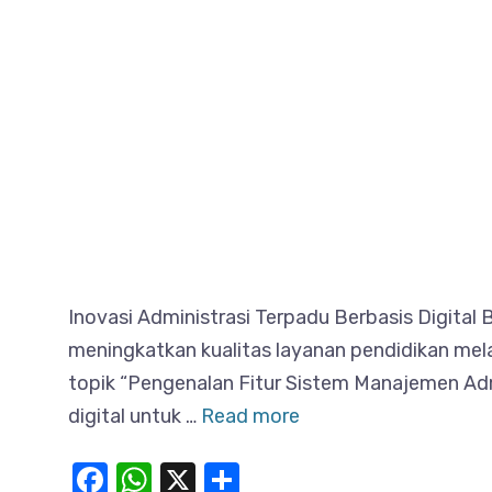
Inovasi Administrasi Terpadu Berbasis Digita
meningkatkan kualitas layanan pendidikan mela
topik “Pengenalan Fitur Sistem Manajemen Adm
digital untuk …
Read more
F
W
X
S