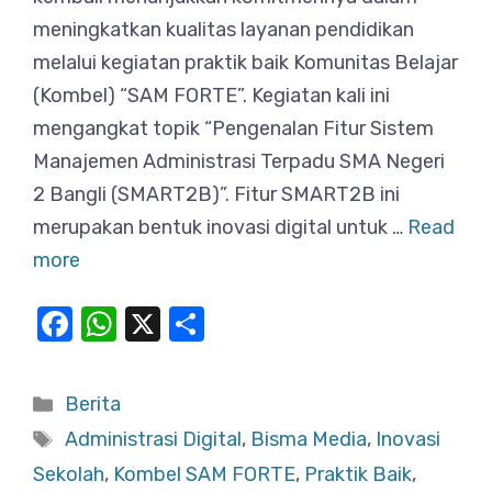
meningkatkan kualitas layanan pendidikan
melalui kegiatan praktik baik Komunitas Belajar
(Kombel) “SAM FORTE”. Kegiatan kali ini
mengangkat topik “Pengenalan Fitur Sistem
Manajemen Administrasi Terpadu SMA Negeri
2 Bangli (SMART2B)”. Fitur SMART2B ini
merupakan bentuk inovasi digital untuk …
Read
more
F
W
X
S
a
h
h
c
at
ar
Categories
Berita
e
s
e
Tags
Administrasi Digital
,
Bisma Media
,
Inovasi
b
A
Sekolah
,
Kombel SAM FORTE
,
Praktik Baik
,