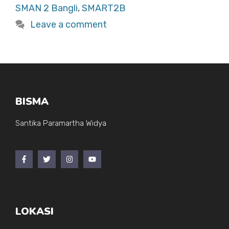
o
p
SMAN 2 Bangli
,
SMART2B
o
p
Leave a comment
k
BISMA
Santika Paramartha Widya
LOKASI