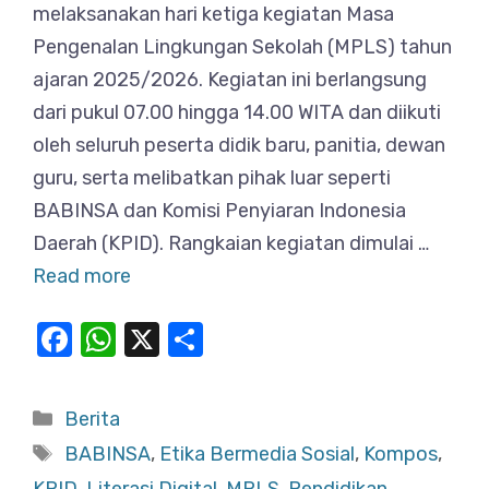
melaksanakan hari ketiga kegiatan Masa
Pengenalan Lingkungan Sekolah (MPLS) tahun
ajaran 2025/2026. Kegiatan ini berlangsung
dari pukul 07.00 hingga 14.00 WITA dan diikuti
oleh seluruh peserta didik baru, panitia, dewan
guru, serta melibatkan pihak luar seperti
BABINSA dan Komisi Penyiaran Indonesia
Daerah (KPID). Rangkaian kegiatan dimulai …
Read more
F
W
X
S
a
h
h
c
at
ar
Categories
Berita
e
s
e
Tags
BABINSA
,
Etika Bermedia Sosial
,
Kompos
,
b
A