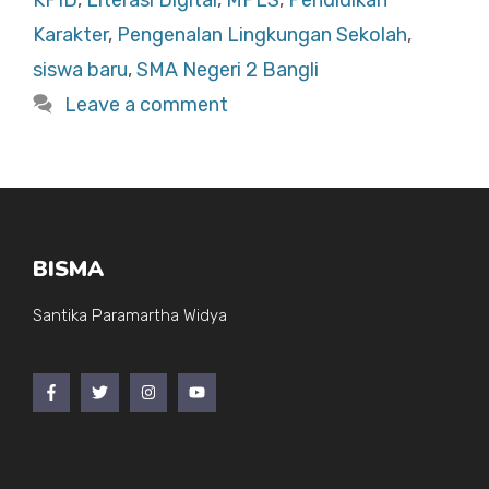
KPID
,
Literasi Digital
,
MPLS
,
Pendidikan
o
p
Karakter
,
Pengenalan Lingkungan Sekolah
,
o
p
siswa baru
,
SMA Negeri 2 Bangli
k
Leave a comment
BISMA
Santika Paramartha Widya