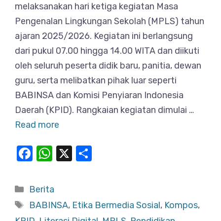
melaksanakan hari ketiga kegiatan Masa
Pengenalan Lingkungan Sekolah (MPLS) tahun
ajaran 2025/2026. Kegiatan ini berlangsung
dari pukul 07.00 hingga 14.00 WITA dan diikuti
oleh seluruh peserta didik baru, panitia, dewan
guru, serta melibatkan pihak luar seperti
BABINSA dan Komisi Penyiaran Indonesia
Daerah (KPID). Rangkaian kegiatan dimulai …
Read more
F
W
X
S
a
h
h
c
at
ar
Categories
Berita
e
s
e
Tags
BABINSA
,
Etika Bermedia Sosial
,
Kompos
,
b
A