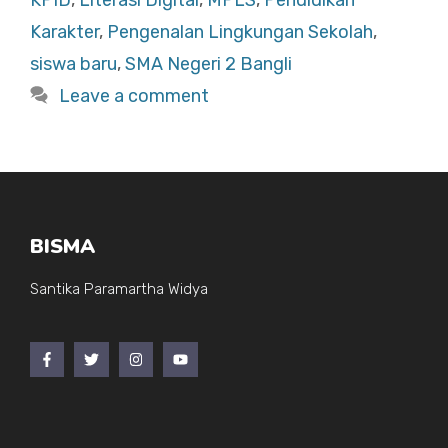
KPID
,
Literasi Digital
,
MPLS
,
Pendidikan
o
p
Karakter
,
Pengenalan Lingkungan Sekolah
,
o
p
siswa baru
,
SMA Negeri 2 Bangli
k
Leave a comment
BISMA
Santika Paramartha Widya