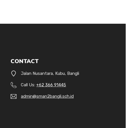
CONTACT
Jalan Nusantara, Kubu, Bangli
Call Us:
+62 366 91445
admin@sman2bangli.sch.id