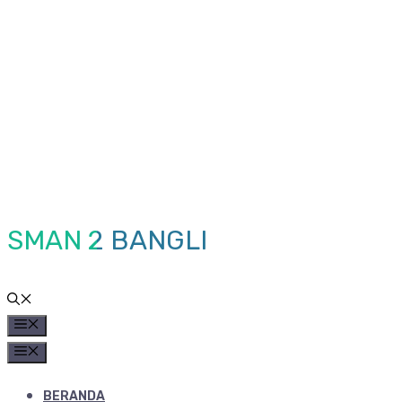
Skip
to
content
SMAN 2 BANGLI
MENU
MENU
BERANDA