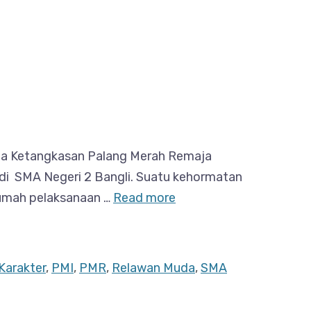
mba Ketangkasan Palang Merah Remaja
di SMA Negeri 2 Bangli. Suatu kehormatan
rumah pelaksanaan …
Read more
Karakter
,
PMI
,
PMR
,
Relawan Muda
,
SMA