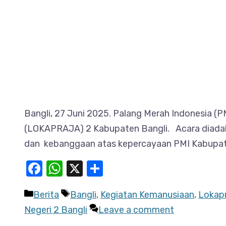
Bangli, 27 Juni 2025. Palang Merah Indonesia 
(LOKAPRAJA) 2 Kabupaten Bangli. Acara diadaka
dan kebanggaan atas kepercayaan PMI Kabupate
Facebook
WhatsApp
X
Share
Categories
Tags
Berita
Bangli
,
Kegiatan Kemanusiaan
,
Lokap
Negeri 2 Bangli
Leave a comment