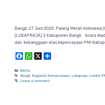
Bangli, 27 Juni 2025. Palang Merah Indonesi
(LOKAPRAJA) 2 Kabupaten Bangli. Acara diada
dan kebanggaan atas kepercayaan PMI Kabupat
F
W
X
S
a
h
h
c
at
ar
Categories
Berita
Tags
Bangli
,
Kegiatan Kemanusiaan
,
Lokapraja
,
Lomba P
e
s
e
Leave a comment
b
A
o
p
o
p