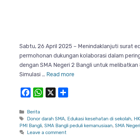
Sabtu, 26 April 2025 – Menindaklanjuti surat
permohonan dukungan kolaborasi dalam pering
dengan SMA Negeri 2 Bangli untuk melibatkan 8
Simulasi …
Read more
F
W
X
S
a
h
h
c
at
ar
Categories
Berita
Tags
Donor darah SMA
,
Edukasi kesehatan di sekolah
,
HK
e
s
e
PMI Bangli
,
SMA Bangli peduli kemanusiaan
,
SMA Negeri
b
A
Leave a comment