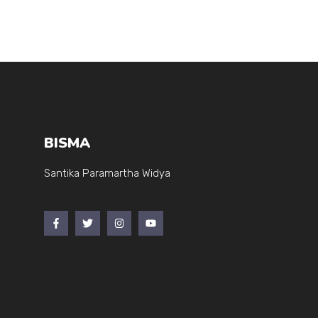
o
p
o
p
k
BISMA
Santika Paramartha Widya