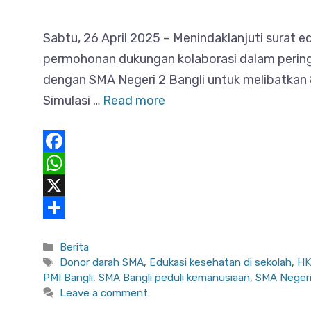
Sabtu, 26 April 2025 – Menindaklanjuti surat
permohonan dukungan kolaborasi dalam pering
dengan SMA Negeri 2 Bangli untuk melibatkan 8
Simulasi …
Read more
F
a
W
c
h
X
e
a
S
Categories
Berita
b
t
h
Tags
Donor darah SMA
,
Edukasi kesehatan di sekolah
,
HK
o
s
a
PMI Bangli
,
SMA Bangli peduli kemanusiaan
,
SMA Negeri
Leave a comment
o
A
r