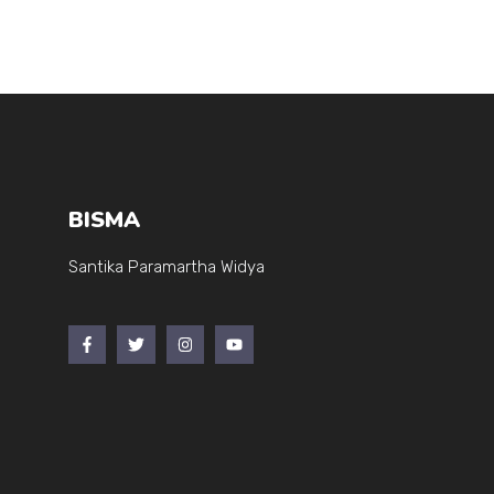
k
p
e
p
BISMA
Santika Paramartha Widya