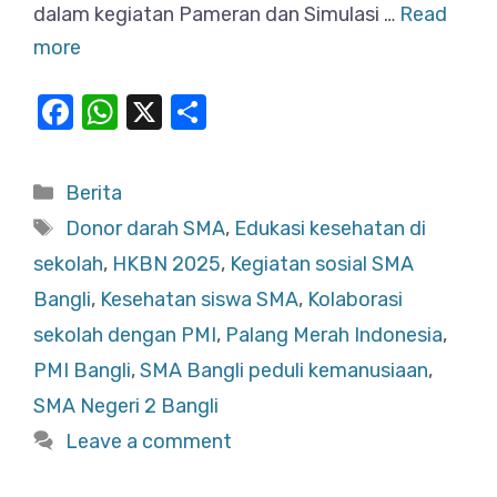
dalam kegiatan Pameran dan Simulasi …
Read
more
F
W
X
S
a
h
h
c
at
ar
Categories
Berita
e
s
e
Tags
Donor darah SMA
,
Edukasi kesehatan di
b
A
sekolah
,
HKBN 2025
,
Kegiatan sosial SMA
o
p
Bangli
,
Kesehatan siswa SMA
,
Kolaborasi
o
p
sekolah dengan PMI
,
Palang Merah Indonesia
,
k
PMI Bangli
,
SMA Bangli peduli kemanusiaan
,
SMA Negeri 2 Bangli
Leave a comment