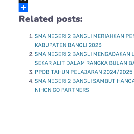
c
h
X
Related posts:
e
a
S
b
t
h
o
s
a
SMA NEGERI 2 BANGLI MERIAHKAN P
KABUPATEN BANGLI 2023
o
A
r
SMA NEGERI 2 BANGLI MENGADAKAN
k
p
e
SEKAR ALIT DALAM RANGKA BULAN B
p
PPDB TAHUN PELAJARAN 2024/2025 
SMA NEGERI 2 BANGLI SAMBUT HANG
NIHON GO PARTNERS