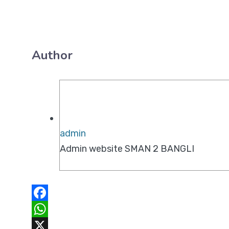
Author
admin
Admin website SMAN 2 BANGLI
F
a
W