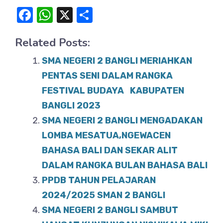
F
W
X
S
a
h
h
Related Posts:
c
at
ar
e
s
e
SMA NEGERI 2 BANGLI MERIAHKAN
b
A
PENTAS SENI DALAM RANGKA
o
FESTIVAL BUDAYA KABUPATEN
p
BANGLI 2023
o
p
SMA NEGERI 2 BANGLI MENGADAKAN
k
LOMBA MESATUA,NGEWACEN
BAHASA BALI DAN SEKAR ALIT
DALAM RANGKA BULAN BAHASA BALI
PPDB TAHUN PELAJARAN
2024/2025 SMAN 2 BANGLI
SMA NEGERI 2 BANGLI SAMBUT