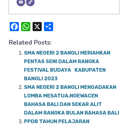
F
W
X
S
a
h
h
Related Posts:
c
at
ar
e
s
e
SMA NEGERI 2 BANGLI MERIAHKAN
b
A
PENTAS SENI DALAM RANGKA
o
FESTIVAL BUDAYA KABUPATEN
p
BANGLI 2023
o
p
SMA NEGERI 2 BANGLI MENGADAKAN
k
LOMBA MESATUA,NGEWACEN
BAHASA BALI DAN SEKAR ALIT
DALAM RANGKA BULAN BAHASA BALI
PPDB TAHUN PELAJARAN