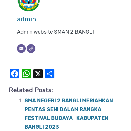
admin
Admin website SMAN 2 BANGLI
F
W
X
S
a
h
h
Related Posts:
c
at
ar
e
s
e
SMA NEGERI 2 BANGLI MERIAHKAN
b
A
PENTAS SENI DALAM RANGKA
o
FESTIVAL BUDAYA KABUPATEN
p
BANGLI 2023
o
p