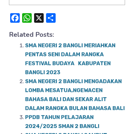
F
W
X
S
a
h
h
Related Posts:
c
at
ar
e
s
e
SMA NEGERI 2 BANGLI MERIAHKAN
b
A
PENTAS SENI DALAM RANGKA
o
FESTIVAL BUDAYA KABUPATEN
p
BANGLI 2023
o
p
SMA NEGERI 2 BANGLI MENGADAKAN
k
LOMBA MESATUA,NGEWACEN
BAHASA BALI DAN SEKAR ALIT
DALAM RANGKA BULAN BAHASA BALI
PPDB TAHUN PELAJARAN
2024/2025 SMAN 2 BANGLI