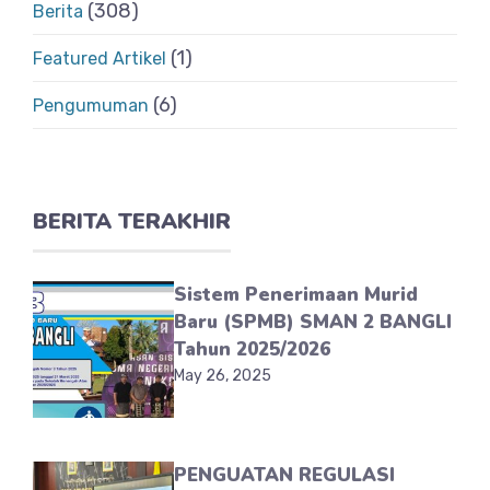
(308)
Berita
(1)
Featured Artikel
(6)
Pengumuman
BERITA TERAKHIR
Sistem Penerimaan Murid
Baru (SPMB) SMAN 2 BANGLI
Tahun 2025/2026
May 26, 2025
PENGUATAN REGULASI