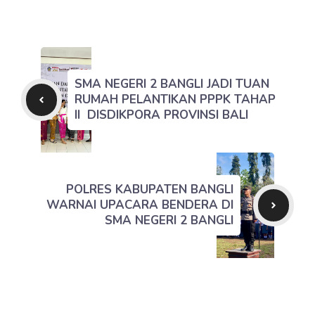
SMA NEGERI 2 BANGLI JADI TUAN
RUMAH PELANTIKAN PPPK TAHAP
II DISDIKPORA PROVINSI BALI
POLRES KABUPATEN BANGLI
WARNAI UPACARA BENDERA DI
SMA NEGERI 2 BANGLI