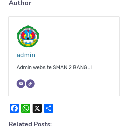
Author
admin
Admin website SMAN 2 BANGLI
F
W
X
S
a
h
h
Related Posts:
c
at
ar