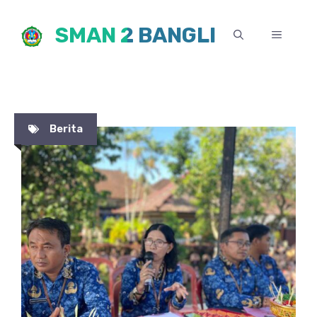
Skip
SMAN 2 BANGLI
to
MENU
content
Berita