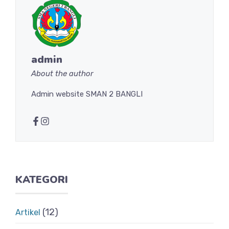
admin
About the author
Admin website SMAN 2 BANGLI
KATEGORI
(12)
Artikel