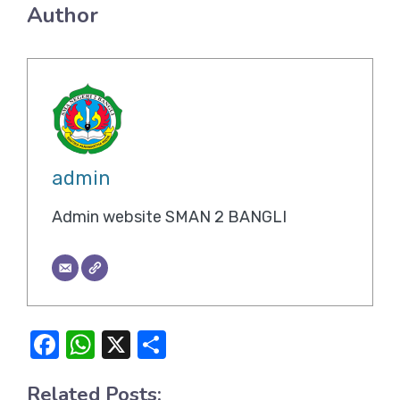
Author
admin
Admin website SMAN 2 BANGLI
F
W
X
S
a
h
h
Related Posts: