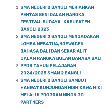
c
at
ar
e
s
e
SMA NEGERI 2 BANGLI MERIAHKAN
b
A
PENTAS SENI DALAM RANGKA
o
FESTIVAL BUDAYA KABUPATEN
p
BANGLI 2023
o
p
SMA NEGERI 2 BANGLI MENGADAKAN
k
LOMBA MESATUA,NGEWACEN
BAHASA BALI DAN SEKAR ALIT
DALAM RANGKA BULAN BAHASA BALI
PPDB TAHUN PELAJARAN
2024/2025 SMAN 2 BANGLI
SMA NEGERI 2 BANGLI SAMBUT
HANGAT KUNJUNGAN NISHIKAWA MIKI
MELALUI PROGRAM NIHON GO
PARTNERS