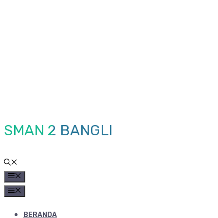
Skip
to
content
SMAN 2 BANGLI
MENU
MENU
BERANDA