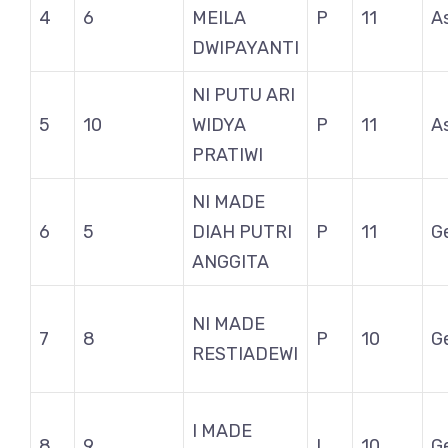
4
6
MEILA
P
11
A
DWIPAYANTI
NI PUTU ARI
5
10
WIDYA
P
11
A
PRATIWI
NI MADE
6
5
DIAH PUTRI
P
11
G
ANGGITA
NI MADE
7
8
P
10
G
RESTIADEWI
I MADE
8
9
L
10
G