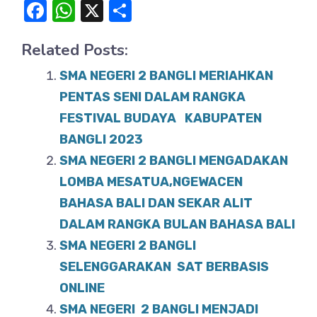
F
W
X
S
a
h
h
Related Posts:
c
at
ar
e
s
e
SMA NEGERI 2 BANGLI MERIAHKAN
b
A
PENTAS SENI DALAM RANGKA
o
FESTIVAL BUDAYA KABUPATEN
p
BANGLI 2023
o
p
SMA NEGERI 2 BANGLI MENGADAKAN
k
LOMBA MESATUA,NGEWACEN
BAHASA BALI DAN SEKAR ALIT
DALAM RANGKA BULAN BAHASA BALI
SMA NEGERI 2 BANGLI
SELENGGARAKAN SAT BERBASIS
ONLINE
SMA NEGERI 2 BANGLI MENJADI