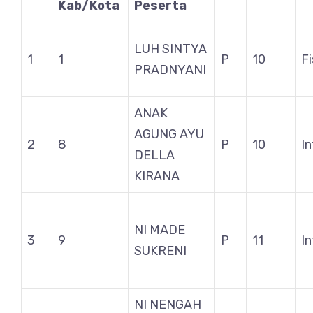
Kab/Kota
Peserta
LUH SINTYA
1
1
P
10
Fi
PRADNYANI
ANAK
AGUNG AYU
2
8
P
10
I
DELLA
KIRANA
NI MADE
3
9
P
11
I
SUKRENI
NI NENGAH