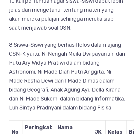
10 kali pertemuan agar siswa-siswi dapat lebih
jelas dan mengetahui tentang materi yang
akan mereka pelajari sehingga mereka siap
saat menjawab soal OSN.
8 Siswa-Siswi yang berhasil lolos dalam ajang
OSN-K yaitu, Ni Nengah Meila Dwipayantini dan
Putu Ary Widya Pratiwi dalam bidang
Astronomi. Ni Made Diah Putri Anggita, Ni
Made Restia Dewi dan I Made Dimas dalam
bidang Geografi. Anak Agung Ayu Della Kirana
dan Ni Made Sukerni dalam bidang Informatika.
Luh Sintya Pradnyani dalam bidang Fisika
Peringkat
Nama
No
JK
Kelas
B