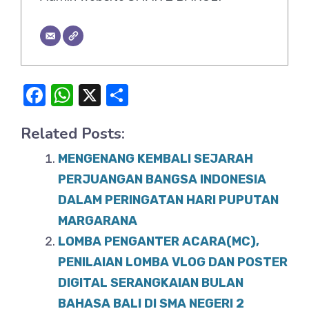
F
W
X
S
a
h
h
Related Posts:
c
at
ar
e
s
e
MENGENANG KEMBALI SEJARAH
b
A
PERJUANGAN BANGSA INDONESIA
o
DALAM PERINGATAN HARI PUPUTAN
p
MARGARANA
o
p
LOMBA PENGANTER ACARA(MC),
k
PENILAIAN LOMBA VLOG DAN POSTER
DIGITAL SERANGKAIAN BULAN
BAHASA BALI DI SMA NEGERI 2