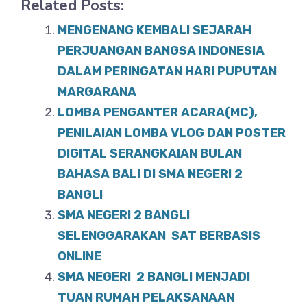
Related Posts:
c
at
ar
e
s
e
MENGENANG KEMBALI SEJARAH
b
A
PERJUANGAN BANGSA INDONESIA
o
DALAM PERINGATAN HARI PUPUTAN
p
MARGARANA
o
p
LOMBA PENGANTER ACARA(MC),
k
PENILAIAN LOMBA VLOG DAN POSTER
DIGITAL SERANGKAIAN BULAN
BAHASA BALI DI SMA NEGERI 2
BANGLI
SMA NEGERI 2 BANGLI
SELENGGARAKAN SAT BERBASIS
ONLINE
SMA NEGERI 2 BANGLI MENJADI
TUAN RUMAH PELAKSANAAN