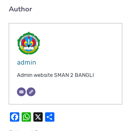
Author
admin
Admin website SMAN 2 BANGLI
F
W
X
S
a
h
h