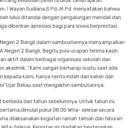
ntang kelulusan peserta didik tahun ajaran
m, I Wayan Sudiana,S.Pd.,M.Pd. menyatakan bahwa
elah lulus ditandai dengan pengalungan mendali dan
uga diberikan apresiasi bagi para siswa berprestasi.
A Negeri 2 Bangli dalam sambuatannya menyampaikan
A Negeri 2 Bangli. Begitu pula ucapan terima kasih
ran aktif dalam berbagai organisasi sekolah dan
on akadmik. ”Kami sangat berharap suatu saat ada
 kepada kami, hanya cerita indah dari kalian dan
i”Ujar Beliau saat mengakhiri sambutannya.
it berbeda dari tahun sebelumnya. Untuk tahun ini,
pertama,dimulai pukul 08.00 Wita- selesai secara
sama dilaksanakan kegiatan ramah tamah dan hiburan
 Wita-Selesai. Kegiatan ini diadakan berdasarkan