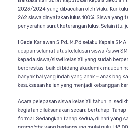
Berdasarkan Surat Keputusan Kepala Sekolah te
2023/2024 yang dibacakan oleh Waka Kurikulu
262 siswa dinyatakan lulus 100%. Siswa yang t
penyerahan surat keterangan lulus. Selain itu, j
I Gede Kariawan S.Pd.,M.Pd selaku Kepala SM
ucapan selamat atas kelulusan siswa /siswi SM
kepada siswa/siswi kelas XII yang sudah berpe
berprestasi baik di bidang akademik maupun n
banyak hal yang indah yang anak – anak bagikan
kesuksesan kalian yang menjadi kebanggan kam
Acara pelepasan siswa kelas XII tahun ini sedik
kegiatan dilaksanakan secara bertahap. Tahap 
formal. Sedangkan tahap kedua, di hari yang 
promnight
yang berlangsung mulai pukul 18.00