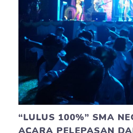
“LULUS 100%” SMA NE
ACARA PELEPASAN D