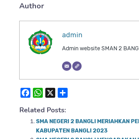
Author
admin
Admin website SMAN 2 BANG
F
W
X
S
a
h
h
Related Posts:
c
at
ar
e
s
e
SMA NEGERI 2 BANGLI MERIAHKAN P
b
A
KABUPATEN BANGLI 2023