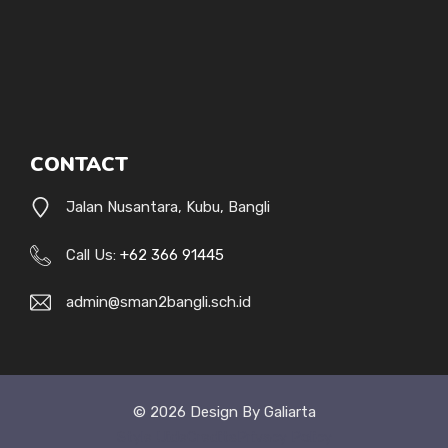
CONTACT
Jalan Nusantara, Kubu, Bangli
Call Us:
+62 366 91445
admin@sman2bangli.sch.id
© 2026 Design By Galiarta
Style Uide
Credits
Privacy Policy