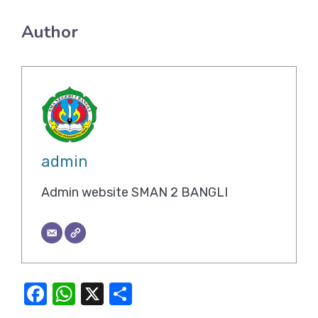
Author
admin
Admin website SMAN 2 BANGLI
F
W
X
S
a
h
h