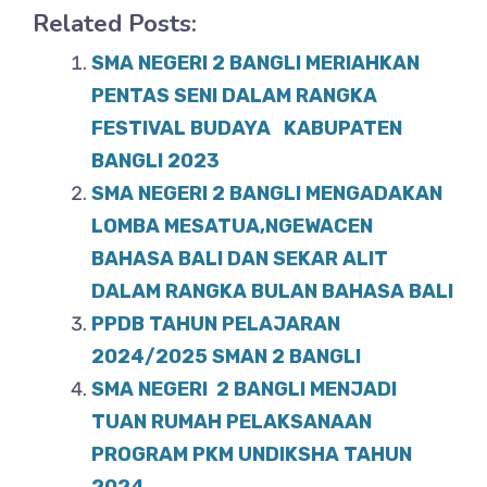
Related Posts:
c
at
ar
e
s
e
SMA NEGERI 2 BANGLI MERIAHKAN
b
A
PENTAS SENI DALAM RANGKA
o
FESTIVAL BUDAYA KABUPATEN
p
BANGLI 2023
o
p
SMA NEGERI 2 BANGLI MENGADAKAN
k
LOMBA MESATUA,NGEWACEN
BAHASA BALI DAN SEKAR ALIT
DALAM RANGKA BULAN BAHASA BALI
PPDB TAHUN PELAJARAN
2024/2025 SMAN 2 BANGLI
SMA NEGERI 2 BANGLI MENJADI
TUAN RUMAH PELAKSANAAN
PROGRAM PKM UNDIKSHA TAHUN