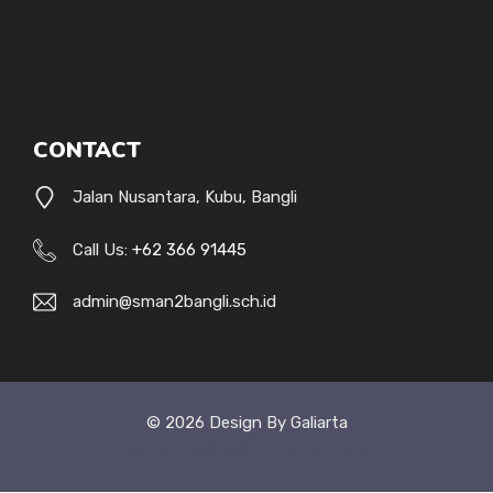
CONTACT
Jalan Nusantara, Kubu, Bangli
Call Us:
+62 366 91445
admin@sman2bangli.sch.id
© 2026 Design By Galiarta
Style Uide
Credits
Privacy Policy