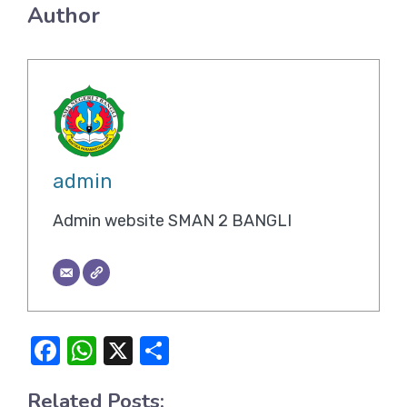
Author
admin
Admin website SMAN 2 BANGLI
F
W
X
S
a
h
h
Related Posts: