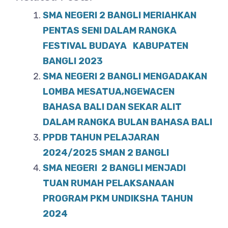
c
at
ar
e
s
e
SMA NEGERI 2 BANGLI MERIAHKAN
b
A
PENTAS SENI DALAM RANGKA
o
FESTIVAL BUDAYA KABUPATEN
p
BANGLI 2023
o
p
SMA NEGERI 2 BANGLI MENGADAKAN
k
LOMBA MESATUA,NGEWACEN
BAHASA BALI DAN SEKAR ALIT
DALAM RANGKA BULAN BAHASA BALI
PPDB TAHUN PELAJARAN
2024/2025 SMAN 2 BANGLI
SMA NEGERI 2 BANGLI MENJADI
TUAN RUMAH PELAKSANAAN
PROGRAM PKM UNDIKSHA TAHUN
2024