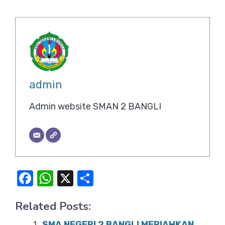
admin
Admin website SMAN 2 BANGLI
F
W
X
S
a
h
h
Related Posts:
c
at
ar
SMA NEGERI 2 BANGLI MERIAHKAN