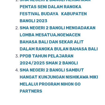
e
s
e
b
A
PENTAS SENI DALAM RANGKA
o
FESTIVAL BUDAYA KABUPATEN
p
BANGLI 2023
o
p
SMA NEGERI 2 BANGLI MENGADAKAN
k
LOMBA MESATUA,NGEWACEN
BAHASA BALI DAN SEKAR ALIT
DALAM RANGKA BULAN BAHASA BALI
PPDB TAHUN PELAJARAN
2024/2025 SMAN 2 BANGLI
SMA NEGERI 2 BANGLI SAMBUT
HANGAT KUNJUNGAN NISHIKAWA MIKI
MELALUI PROGRAM NIHON GO
PARTNERS