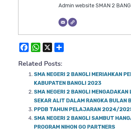
Admin website SMAN 2 BANG
F
W
X
S
a
h
h
Related Posts:
c
at
ar
e
s
e
SMA NEGERI 2 BANGLI MERIAHKAN P
b
A
KABUPATEN BANGLI 2023
o
SMA NEGERI 2 BANGLI MENGADAKAN
p
SEKAR ALIT DALAM RANGKA BULAN 
o
p
PPDB TAHUN PELAJARAN 2024/2025
k
SMA NEGERI 2 BANGLI SAMBUT HANG
PROGRAM NIHON GO PARTNERS