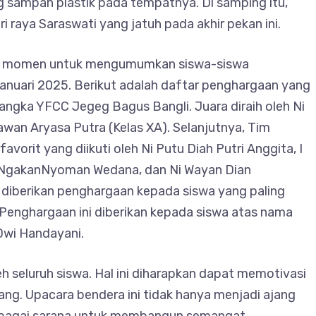
 sampah plastik pada tempatnya. Di samping itu,
i raya Saraswati yang jatuh pada akhir pekan ini.
njadi momen untuk mengumumkan siswa-siswa
januari 2025. Berikut adalah daftar penghargaan yang
angka YFCC Jegeg Bagus Bangli. Juara diraih oleh Ni
wan Aryasa Putra (Kelas XA). Selanjutnya, Tim
orit yang diikuti oleh Ni Putu Diah Putri Anggita, I
a,NgakanNyoman Wedana, dan Ni Wayan Dian
ga diberikan penghargaan kepada siswa yang paling
Penghargaan ini diberikan kepada siswa atas nama
wi Handayani.
 seluruh siswa. Hal ini diharapkan dapat memotivasi
ang. Upacara bendera ini tidak hanya menjadi ajang